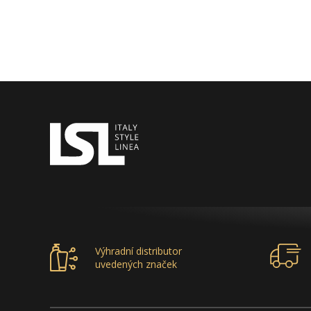
Výhradní distributor
uvedených značek