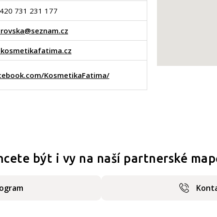
420 731 231 177
varovska@seznam.cz
kosmetikafatima.cz
cebook.com/KosmetikaFatima/
hcete být i vy na naší partnerské map
rogram
Konta