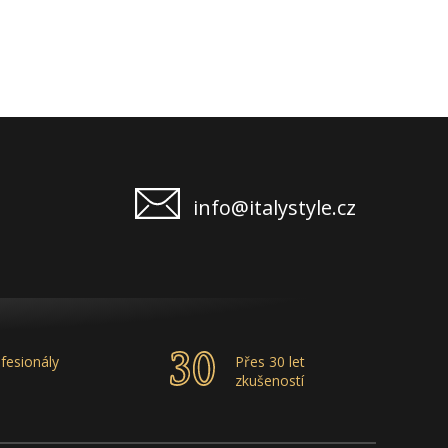
info@italystyle.cz
fesionály
Přes 30 let
zkušeností