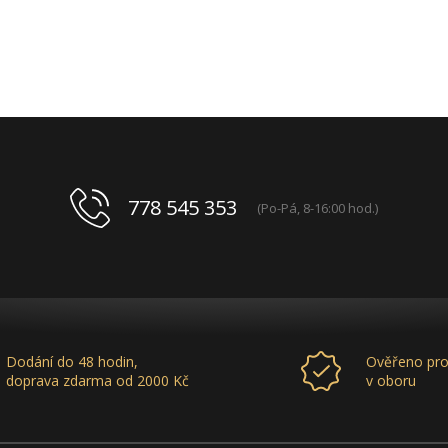
778 545 353
(Po-Pá, 8-16:00 hod.)
Dodání do 48 hodin,
Ověřeno pro
doprava zdarma od 2000 Kč
v oboru