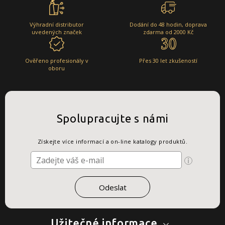
Výhradní distributor
Dodání do 48 hodin, doprava
uvedených značek
zdarma od 2000 Kč
Ověřeno profesionály v
Přes 30 let zkušeností
oboru
Spolupracujte s námi
Získejte více informací a on-line katalogy produktů.
Užitečné informace