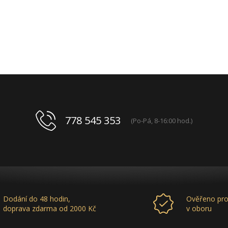
778 545 353
(Po-Pá, 8-16:00 hod.)
Dodání do 48 hodin,
Ověřeno pro
doprava zdarma od 2000 Kč
v oboru