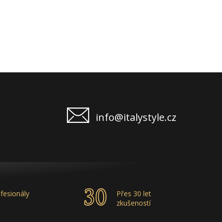
info@italystyle.cz
fesionály
Přes 30 let
zkušeností