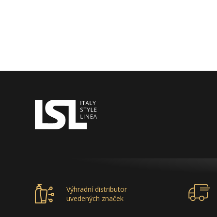
Výhradní distributor
uvedených značek