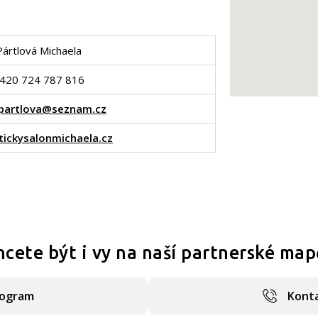
Pártlová Michaela
420 724 787 816
partlova@seznam.cz
ickysalonmichaela.cz
hcete být i vy na naší partnerské map
rogram
Konta