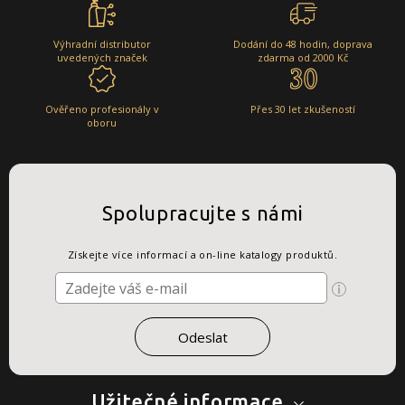
Výhradní distributor
Dodání do 48 hodin, doprava
uvedených značek
zdarma od 2000 Kč
Ověřeno profesionály v
Přes 30 let zkušeností
oboru
Spolupracujte s námi
Získejte více informací a on-line katalogy produktů.
Užitečné informace