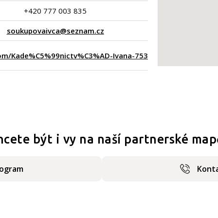
+420 777 003 835
soukupovaivca@seznam.cz
com/Kade%C5%99nictv%C3%AD-Ivana-753303421443403
hcete být i vy na naší partnerské map
rogram
Konta