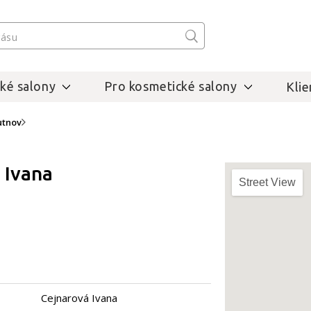
ké salony
Pro kosmetické salony
Klie
utnov
 Ivana
Street View
Cejnarová Ivana