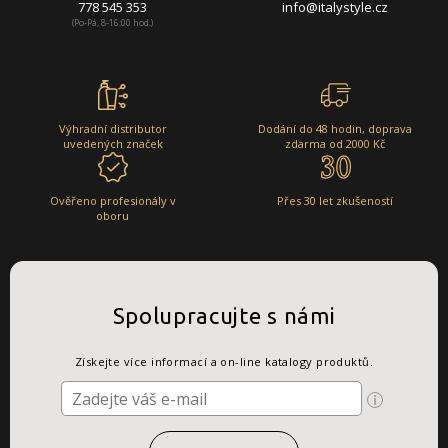
778 545 353
info@italystyle.cz
(Po-Pá, 8-16:00 hod.)
Výhradní distributor
Dodání do 48 hodin, doprava
uvedených značek
zdarma od 2000 Kč
Ověřeno profesionály v
Přes 30 let zkušeností
oboru
Spolupracujte s námi
Získejte více informací a on-line katalogy produktů.