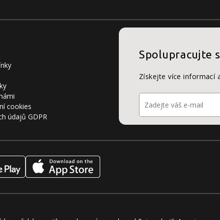
Spolupracujte 
ínky
Získejte více informací 
ky
 námi
ní cookies
ch údajů GDPR