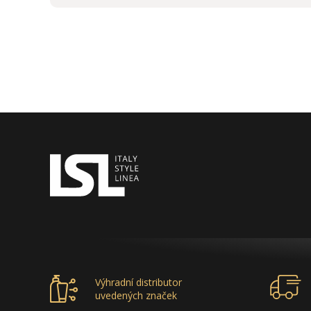
Výhradní distributor
uvedených značek