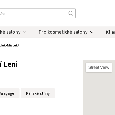
ké salony
Pro kosmetické salony
Klie
dek-Místek
í Leni
Street View
Balayage
Pánské střihy