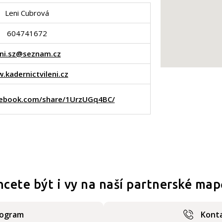
Leni Cubrová
604741672
eni.sz@seznam.cz
.kadernictvileni.cz
cebook.com/share/1UrzUGq4BC/
hcete být i vy na naší partnerské map
rogram
Konta