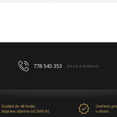
778 545 353
(Po-Pá, 8-16:00 hod.)
Dodání do 48 hodin,
Ověřeno pro
doprava zdarma od 2000 Kč
v oboru