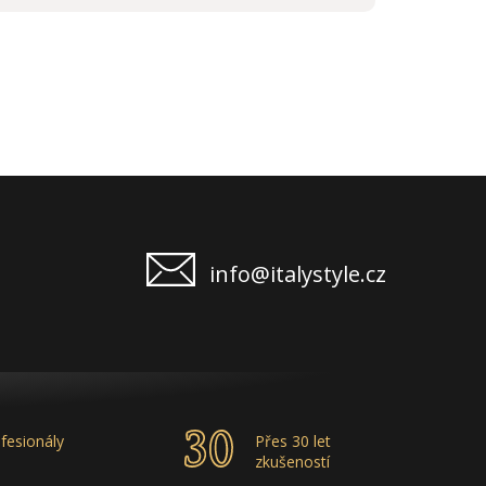
info@italystyle.cz
fesionály
Přes 30 let
zkušeností