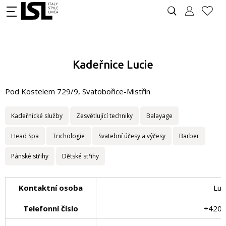
Kadeřnice Lucie
Pod Kostelem 729/9, Svatobořice-Mistřín
Kadeřnické služby
Zesvětlující techniky
Balayage
Head Spa
Trichologie
Svatební účesy a výčesy
Barber
Pánské střihy
Dětské střihy
Kontaktní osoba
Luc
Telefonní číslo
+420