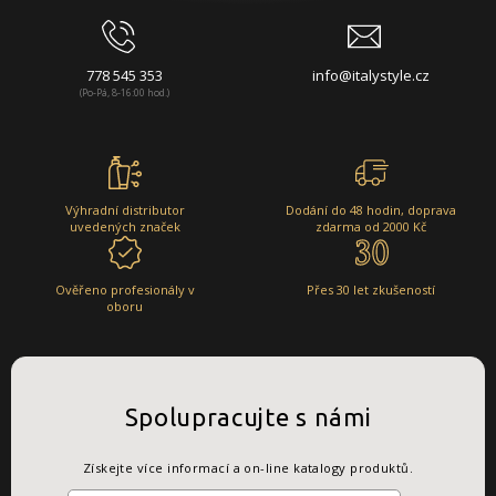
778 545 353
info@italystyle.cz
(Po-Pá, 8-16:00 hod.)
Výhradní distributor
Dodání do 48 hodin, doprava
uvedených značek
zdarma od 2000 Kč
Ověřeno profesionály v
Přes 30 let zkušeností
oboru
Spolupracujte s námi
Získejte více informací a on-line katalogy produktů.