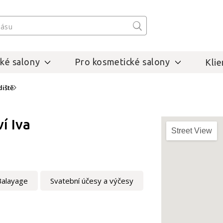
ké salony
Pro kosmetické salony
Klie
iště
í Iva
Street View
Balayage
Svatební účesy a výčesy