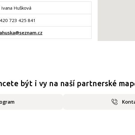
Ivana Hušková
420 723 425 841
nahuska@seznam.cz
hcete být i vy na naší partnerské map
rogram
Konta