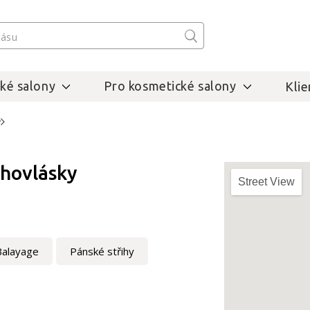
ké salony
Pro kosmetické salony
Klie
v
3hovlásky
Street View
Balayage
Pánské střihy