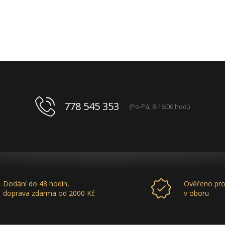
778 545 353
(Po-Pá, 8-16:00 hod.)
Dodání do 48 hodin,
Ověřeno pro
doprava zdarma od 2000 Kč
v oboru