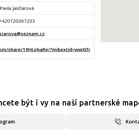
Pavla Jančiarová
+420720367233
nciarova@seznam.cz
om/share/19HLjrkaRe/?mibextid=wwXIfr
hcete být i vy na naší partnerské map
rogram
Konta