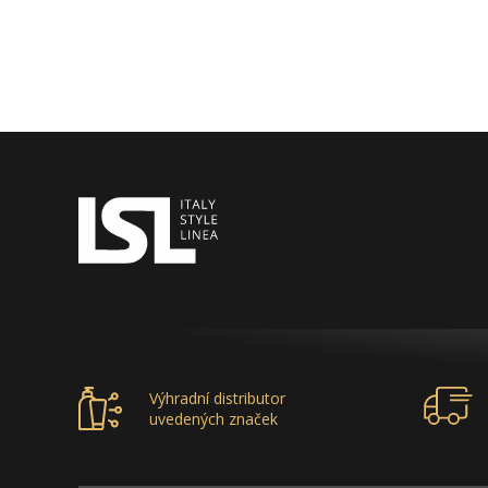
Výhradní distributor
uvedených značek