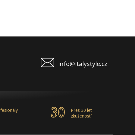
info@italystyle.cz
fesionály
Přes 30 let
zkušeností