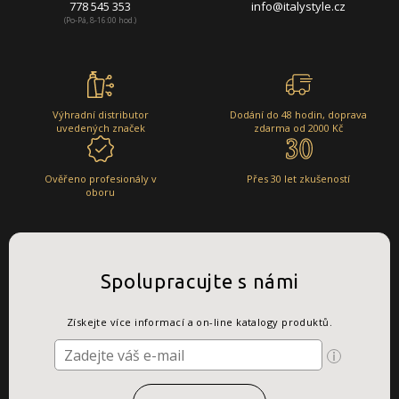
778 545 353
info@italystyle.cz
(Po-Pá, 8-16:00 hod.)
Výhradní distributor
Dodání do 48 hodin, doprava
uvedených značek
zdarma od 2000 Kč
Ověřeno profesionály v
Přes 30 let zkušeností
oboru
Spolupracujte s námi
Získejte více informací a on-line katalogy produktů.