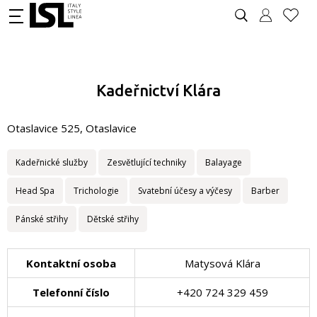
Kadeřnictví Klára
Otaslavice 525, Otaslavice
Kadeřnické služby
Zesvětlující techniky
Balayage
Head Spa
Trichologie
Svatební účesy a výčesy
Barber
Pánské střihy
Dětské střihy
Kontaktní osoba
Matysová Klára
Telefonní číslo
+420 724 329 459