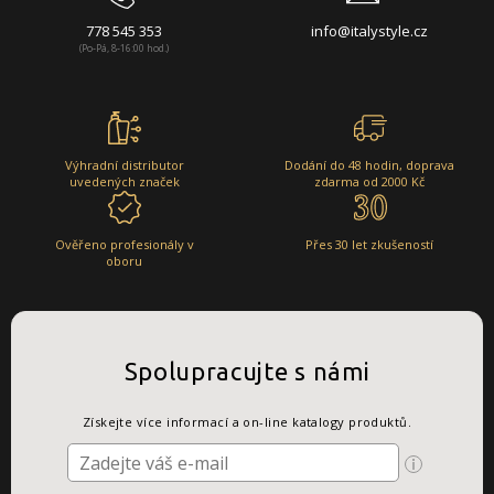
778 545 353
info@italystyle.cz
(Po-Pá, 8-16:00 hod.)
Výhradní distributor
Dodání do 48 hodin, doprava
uvedených značek
zdarma od 2000 Kč
Ověřeno profesionály v
Přes 30 let zkušeností
oboru
Spolupracujte s námi
Získejte více informací a on-line katalogy produktů.