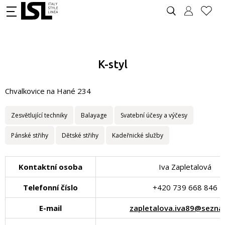
K-styl
Chvalkovice na Hané 234
Zesvětlující techniky
Balayage
Svatební účesy a výčesy
Pánské střihy
Dětské střihy
Kadeřnické služby
Kontaktní osoba
Iva Zapletalová
Telefonní číslo
+420 739 668 846
E-mail
zapletalova.iva89@sezna