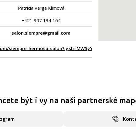
Patricia Varga Klimová
+421 907 134 164
salon.siempre@gmail.com
.com/siempre_hermosa_salon?igsh=MW5yYW9vamV3emE5cQ=
hcete být i vy na naší partnerské map
rogram
Konta