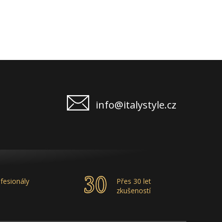
info@italystyle.cz
fesionály
Přes 30 let
zkušeností