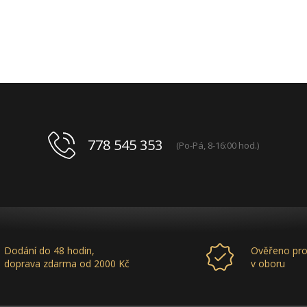
778 545 353
(Po-Pá, 8-16:00 hod.)
Dodání do 48 hodin,
Ověřeno pro
doprava zdarma od 2000 Kč
v oboru