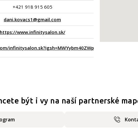
+421 918 915 605
dani.kovacs1@gmail.com
https://www.infinitysalon.sk/
.com/infinitysalon.sk?igsh=MWYybm40ZWp6MWY1cA==
hcete být i vy na naší partnerské map
rogram
Konta