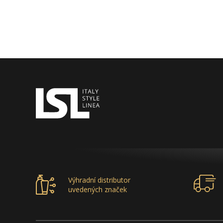
Výhradní distributor
uvedených značek