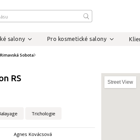
ké salony
Pro kosmetické salony
Klie
Rimavská Sobota
lon RS
Street View
Balayage
Trichologie
Agnes Kovácsová