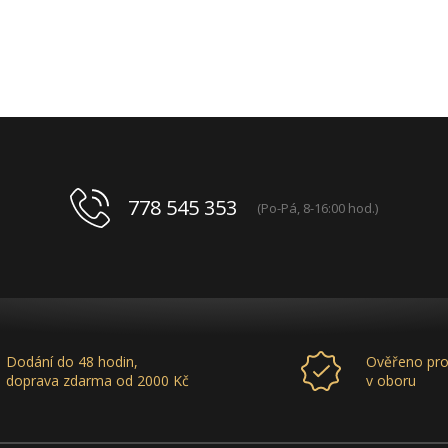
778 545 353
(Po-Pá, 8-16:00 hod.)
Dodání do 48 hodin,
Ověřeno pro
doprava zdarma od 2000 Kč
v oboru