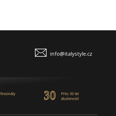
info@italystyle.cz
fesionály
Přes 30 let
zkušeností