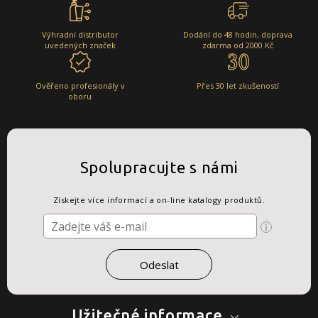
Výhradní distributor
Dodání do 48 hodin, doprava
uvedených značek
zdarma od 2000 Kč
Ověřeno profesionály v
Přes 30 let zkušeností
oboru
Spolupracujte s námi
Získejte více informací a on-line katalogy produktů.
Užitečné informace