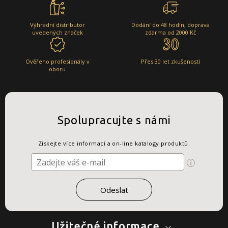
Výhradní distributor
Dodání do 48 hodin, doprava
uvedených značek
zdarma od 2000 Kč
Ověřeno profesionály v
Přes 30 let zkušeností
oboru
Spolupracujte s námi
Získejte více informací a on-line katalogy produktů.
Užitečné informace