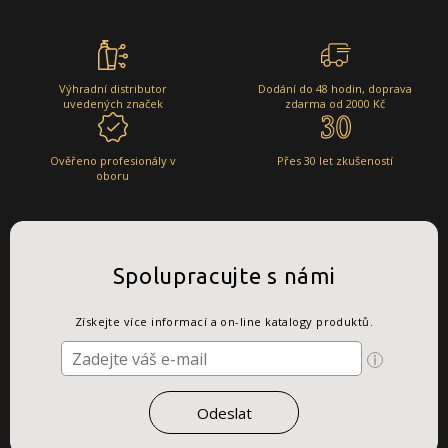
Výhradní distributor
Dodání do 48 hodin, doprava
uvedených značek
zdarma od 2000 Kč
Ověřeno profesionály v
Přes 30 let zkušeností
oboru
Spolupracujte s námi
Získejte více informací a on-line katalogy produktů.