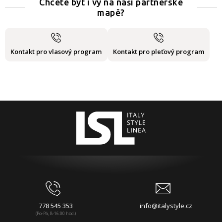
Chcete být i vy na naší partnerské
mapě?
Kontakt pro vlasový program
Kontakt pro pleťový program
778 545 353
info@italystyle.cz
(Po-Pá, 8-16:00 hod.)