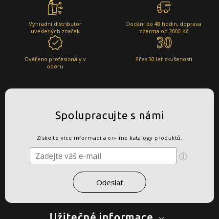
Výhradní distributor
Dodání do 48 hodin, doprava
uvedených značek
zdarma od 2000 Kč
Ověřeno profesionály v
Přes 30 let zkušeností
oboru
Spolupracujte s námi
Získejte více informací a on-line katalogy produktů.
Užitečné informace