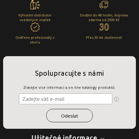
Výhradní distributor
Dodání do 48 hodin, doprava
uvedených značek
zdarma od 2000 Kč
Ověřeno profesionály v
Přes 30 let zkušeností
oboru
Spolupracujte s námi
Získejte více informací a on-line katalogy produktů.
Užitečné informace