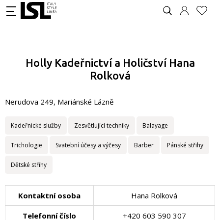
Holly Kadeřnictví a Holičství Hana
Rolková
Nerudova 249, Mariánské Lázně
Kadeřnické služby
Zesvětlující techniky
Balayage
Trichologie
Svatební účesy a výčesy
Barber
Pánské střihy
Dětské střihy
Kontaktní osoba
Hana Rolková
Telefonní číslo
+420 603 590 307