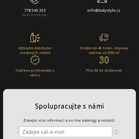
778 545 353
info@italystyle.cz
(Po-Pá, 8-16:00 hod.)
Výhradní distributor
Dodání do 48 hodin, doprava
uvedených značek
zdarma od 2000 Kč
Ověřeno profesionály v
Přes 30 let zkušeností
oboru
Spolupracujte s námi
Získejte více informací a on-line katalogy produktů.