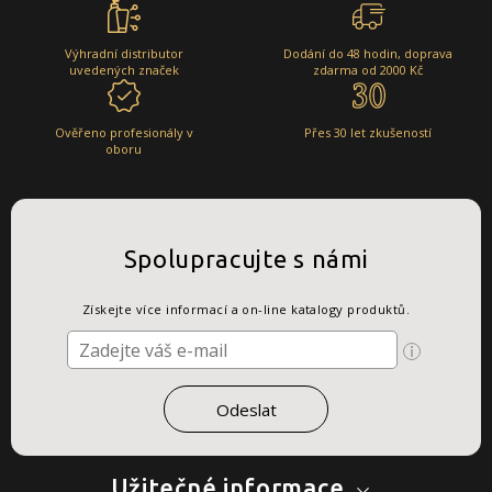
Výhradní distributor
Dodání do 48 hodin, doprava
uvedených značek
zdarma od 2000 Kč
Ověřeno profesionály v
Přes 30 let zkušeností
oboru
Spolupracujte s námi
Získejte více informací a on-line katalogy produktů.
Užitečné informace