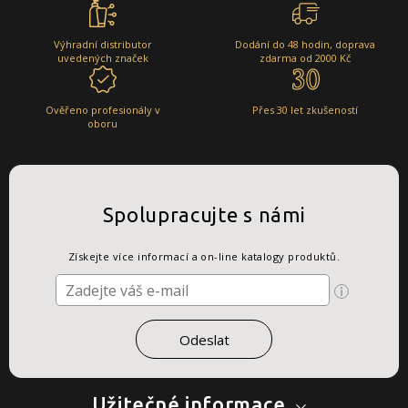
Výhradní distributor
Dodání do 48 hodin, doprava
uvedených značek
zdarma od 2000 Kč
Ověřeno profesionály v
Přes 30 let zkušeností
oboru
Spolupracujte s námi
Získejte více informací a on-line katalogy produktů.
Užitečné informace