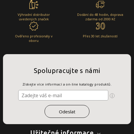
Výhradní distributor
Dodání do 48 hodin, doprava
uvedených značek
zdarma od 2000 Kč
Ověřeno profesionály v
Přes 30 let zkušeností
oboru
Spolupracujte s námi
Získejte více informací a on-line katalogy produktů.
Užitečné informace