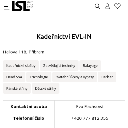
Kadeřnictví EVL-IN
Hailova 118, Příbram
Kadeřnické služby
Zesvětlující techniky
Balayage
Head Spa
Trichologie
Svatební účesy a výčesy
Barber
Pánské střihy
Dětské střihy
Kontaktní osoba
Eva Flachsová
Telefonní číslo
+420 777 812 355