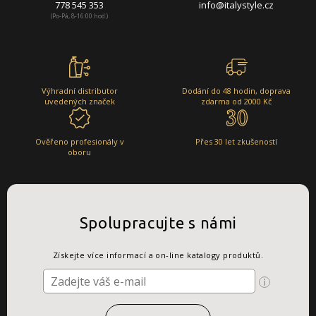
778 545 353
info@italystyle.cz
(Po-Pá, 8-16:00 hod.)
Výhradní distributor
Dodání do 48 hodin, doprava
uvedených značek
zdarma od 2000 Kč
Ověřeno profesionály v
Přes 30 let zkušeností
oboru
Spolupracujte s námi
Získejte více informací a on-line katalogy produktů.