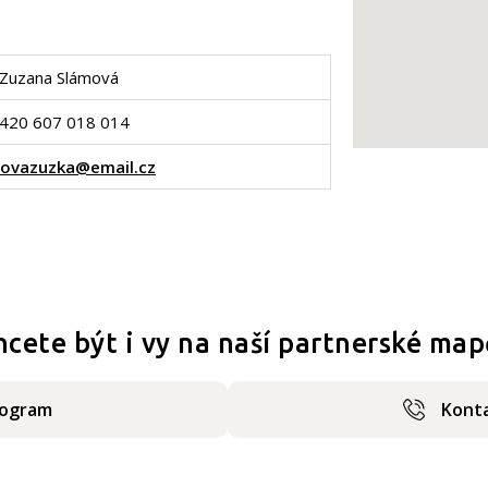
Zuzana Slámová
420 607 018 014
ovazuzka@email.cz
hcete být i vy na naší partnerské map
rogram
Konta