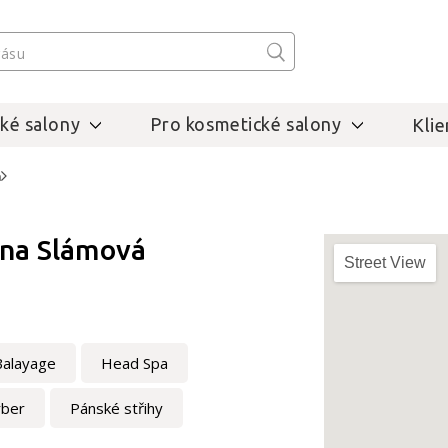
ké salony
Pro kosmetické salony
Klie
m
ana Slámová
Street View
Balayage
Head Spa
rber
Pánské střihy