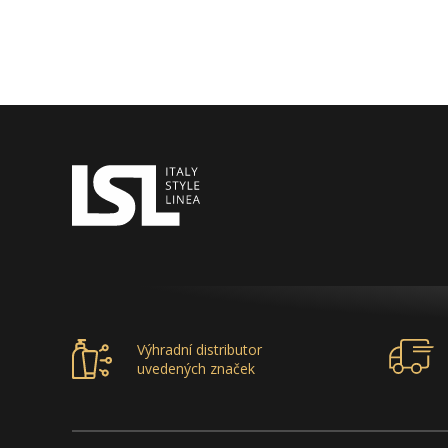
Výhradní distributor
uvedených značek