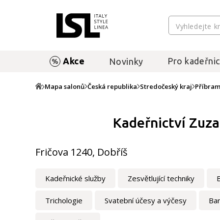
Akce
Pro kadeřnic
Novinky
Mapa salonů
Česká republika
Stredočeský kraj
Příbra
Kadeřnictví Zuz
Fričova 1240, Dobříš
Kadeřnické služby
Zesvětlující techniky
Trichologie
Svatební účesy a výčesy
Ba