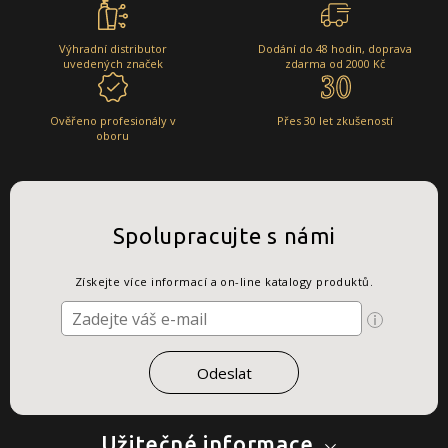
Výhradní distributor
Dodání do 48 hodin, doprava
uvedených značek
zdarma od 2000 Kč
Ověřeno profesionály v
Přes 30 let zkušeností
oboru
Spolupracujte s námi
Získejte více informací a on-line katalogy produktů.
Užitečné informace