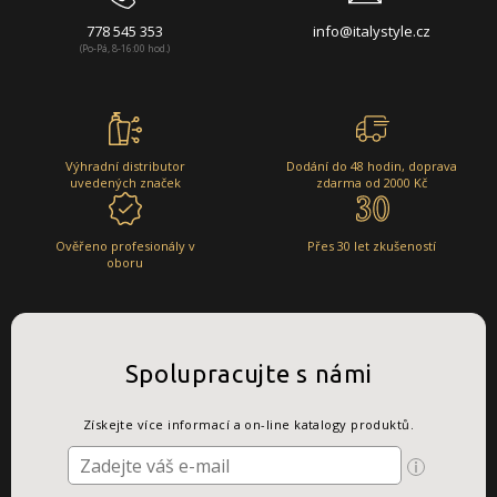
778 545 353
info@italystyle.cz
(Po-Pá, 8-16:00 hod.)
Výhradní distributor
Dodání do 48 hodin, doprava
uvedených značek
zdarma od 2000 Kč
Ověřeno profesionály v
Přes 30 let zkušeností
oboru
Spolupracujte s námi
Získejte více informací a on-line katalogy produktů.