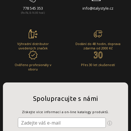
778 545 353
info@italystyle.cz
(Po-Pá, 8-16:00 hod.)
Výhradní distributor
Dodání do 48 hodin, doprava
uvedených značek
zdarma od 2000 Kč
Ověřeno profesionály v
Přes 30 let zkušeností
oboru
Spolupracujte s námi
Získejte více informací a on-line katalogy produktů.