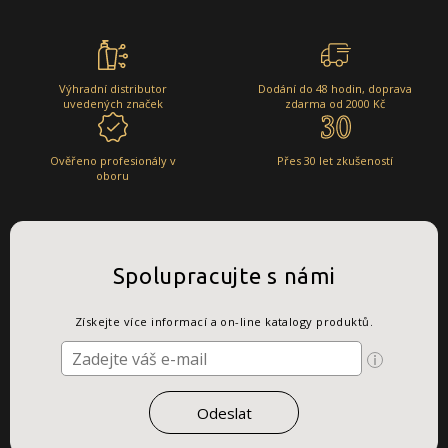
Výhradní distributor
Dodání do 48 hodin, doprava
uvedených značek
zdarma od 2000 Kč
Ověřeno profesionály v
Přes 30 let zkušeností
oboru
Spolupracujte s námi
Získejte více informací a on-line katalogy produktů.