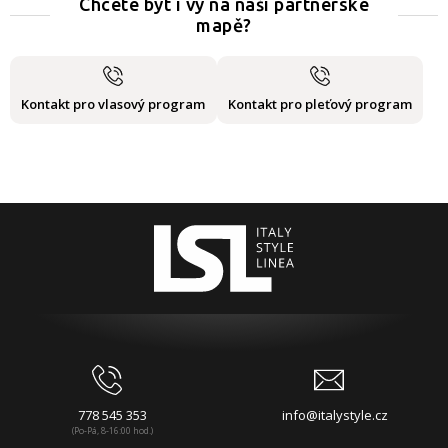
Chcete být i vy na naší partnerské
mapě?
Kontakt pro vlasový program
Kontakt pro pleťový program
778 545 353
info@italystyle.cz
(Po-Pá, 8-16:00 hod.)