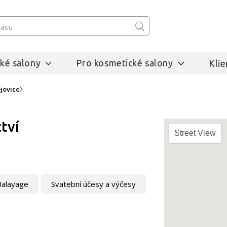
ké salony
Pro kosmetické salony
Klie
jovice
tví
Street View
Balayage
Svatební účesy a výčesy