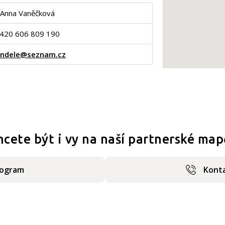
Anna Vaněčková
420 606 809 190
andele@seznam.cz
hcete být i vy na naší partnerské map
rogram
Konta