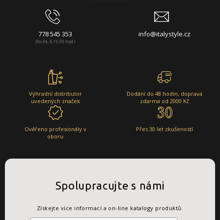
778 545 353
info@italystyle.cz
(Po-Pá, 8-16:00 hod.)
Výhradní distributor
Dodání do 48 hodin, doprava
uvedených značek
zdarma od 2000 Kč
Ověřeno profesionály v
Přes 30 let zkušeností
oboru
Spolupracujte s námi
Získejte více informací a on-line katalogy produktů.