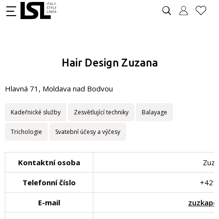
Hair Design Zuzana
Hlavná 71, Moldava nad Bodvou
Kadeřnické služby
Zesvětlující techniky
Balayage
Trichologie
Svatební účesy a výčesy
Kontaktní osoba
Zuza
Telefonní číslo
+421
E-mail
zuzkapo