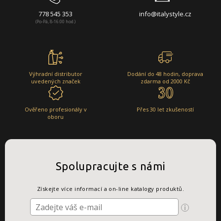
778 545 353
info@italystyle.cz
(Po-Pá, 8-16:00 hod.)
Výhradní distributor
Dodání do 48 hodin, doprava
uvedených značek
zdarma od 2000 Kč
Ověřeno profesionály v
Přes 30 let zkušeností
oboru
Spolupracujte s námi
Získejte více informací a on-line katalogy produktů.