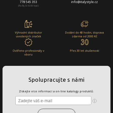
778 545 353
info@italystyle.cz
(Po-Pá, 8-16:00 hod.)
Výhradní distributor
Dodání do 48 hodin, doprava
uvedených značek
zdarma od 2000 Kč
Ověřeno profesionály v
Přes 30 let zkušeností
oboru
Spolupracujte s námi
Získejte více informací a on-line katalogy produktů.