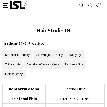
Hair Studio IN
Hradební 81/6, Prostějov
Kadeřnické služby
Zesvětlující techniky
Balayage
Trichologie
Svatební účesy a výčesy
Pánské střihy
Dětské střihy
Kontaktní osoba
Chreno Lucie
Telefonní číslo
+420 605 734 380