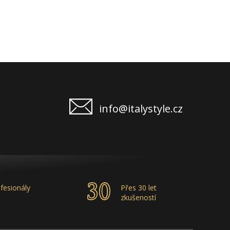
info@italystyle.cz
fesionály
Přes 30 let
zkušeností