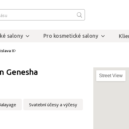
ké salony
Pro kosmetické salony
Klie
islava II
ón Genesha
Street View
Balayage
Svatební účesy a výčesy