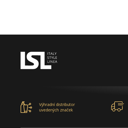
Výhradní distributor
uvedených značek