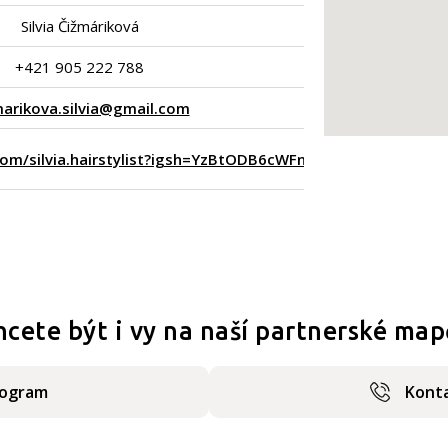
Silvia Čižmáriková
+421 905 222 788
marikova.silvia@gmail.com
om/silvia.hairstylist?igsh=YzBtODB6cWFnd2Qy
hcete být i vy na naší partnerské map
rogram
Konta