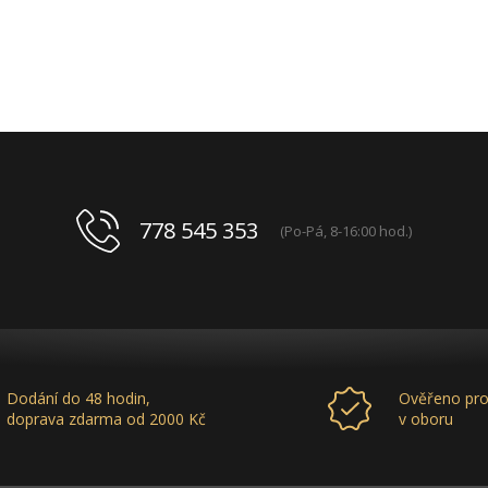
778 545 353
(Po-Pá, 8-16:00 hod.)
Dodání do 48 hodin,
Ověřeno pro
doprava zdarma od 2000 Kč
v oboru