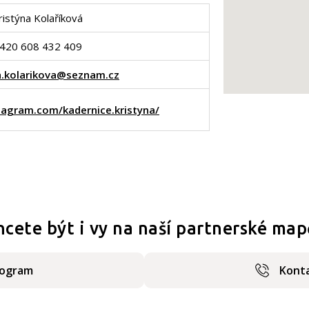
ristýna Kolaříková
420 608 432 409
a.kolarikova@seznam.cz
tagram.com/kadernice.kristyna/
hcete být i vy na naší partnerské map
rogram
Konta