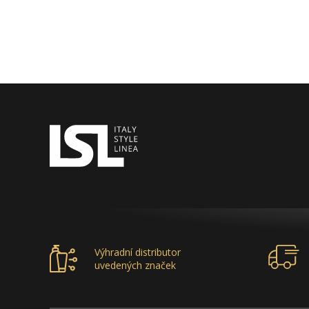
Výhradní distributor
uvedených značek