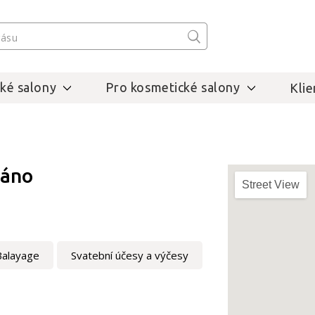
ké salony
Pro kosmetické salony
Klie
láno
Street View
Balayage
Svatební účesy a výčesy