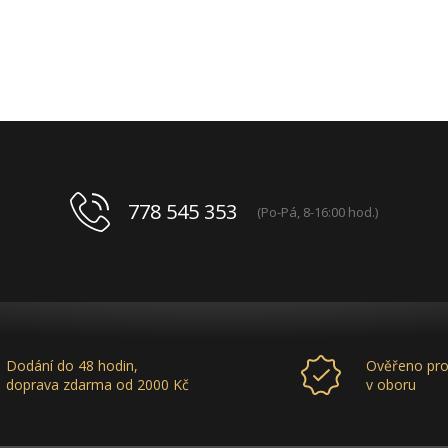
778 545 353
(Po-Pá, 8-16:00 hod.)
Dodání do 48 hodin,
Ověřeno pro
doprava zdarma od 2000 Kč
v oboru