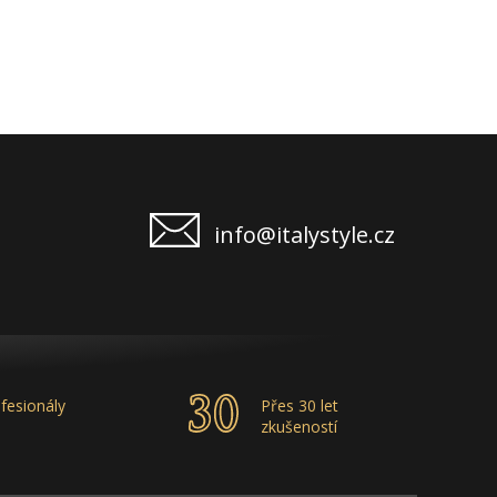
info@italystyle.cz
fesionály
Přes 30 let
zkušeností