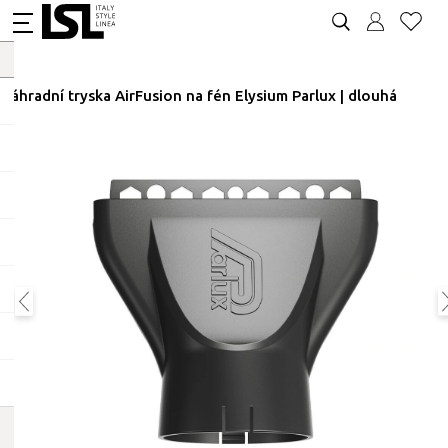
Náhradní tryska AirFusion na fén Elysium Parlux | dlouhá