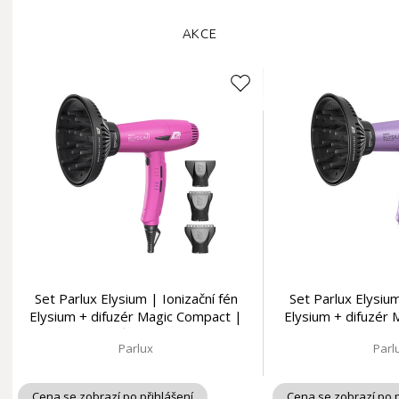
AKCE
Set Parlux Elysium | Ionizační fén
Set Parlux Elysium
Elysium + difuzér Magic Compact |
Elysium + difuzér
růžový
šeřík
Parlux
Parl
Cena se zobrazí po přihlášení
Cena se zobrazí po p