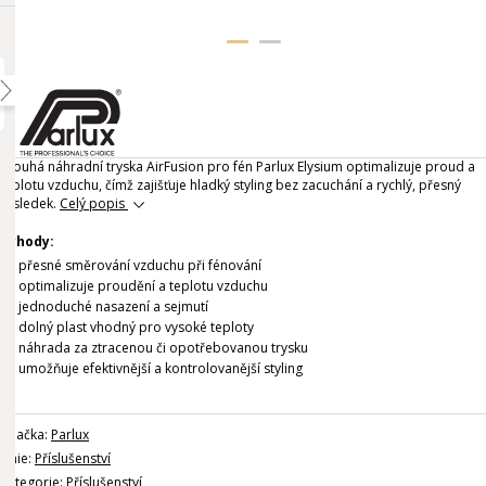
Dlouhá náhradní tryska AirFusion pro fén Parlux Elysium optimalizuje proud a
teplotu vzduchu, čímž zajišťuje hladký styling bez zacuchání a rychlý, přesný
výsledek.
Celý popis
Výhody:
přesné směrování vzduchu při fénování
optimalizuje proudění a teplotu vzduchu
jednoduché nasazení a sejmutí
dolný plast vhodný pro vysoké teploty
náhrada za ztracenou či opotřebovanou trysku
umožňuje efektivnější a kontrolovanější styling
Značka:
Parlux
Linie:
Příslušenství
Kategorie:
Příslušenství