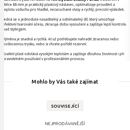
délce 88 mm je praktický plastový nástavec, optimalizuje proudění a
teplotu vzduchu pro hladké, nezacuchané vlasy a rychlý, precizní výsledek.
Jedná se o jednoduše nasaditelný a odnímatelný díl, který umožňuje
efektivní tvarování účesu, zkracuje dobu vysoušení a zajišťuje lepší kontrolu
nad stylingem.
Výměna je snadná a rychlá. Ať už potřebujete nahradit ztracenou nebo
poškozenou trysku, nebo si chcete pořídit rezervní.
Kvalitní plast odolává vysokým teplotám a zajišťuje dlouhou životnost i při
pravidelném používání v profesionálním provozu.
Mohlo by Vás také zajímat
SOUVISEJÍCÍ
NEJPRODÁVANĚJŠÍ