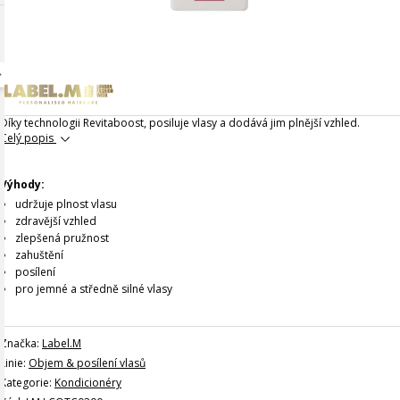
Díky technologii Revitaboost, posiluje vlasy a dodává jim plnější vzhled.
Celý popis
Výhody:
udržuje plnost vlasu
zdravější vzhled
zlepšená pružnost
zahuštění
posílení
pro jemné a středně silné vlasy
Značka:
Label.M
Linie:
Objem & posílení vlasů
Kategorie:
Kondicionéry