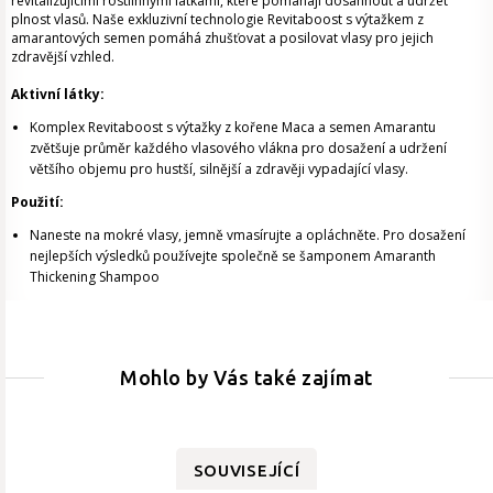
revitalizujícími rostlinnými látkami, které pomáhají dosáhnout a udržet
plnost vlasů. Naše exkluzivní technologie Revitaboost s výtažkem z
amarantových semen pomáhá zhušťovat a posilovat vlasy pro jejich
zdravější vzhled.
Aktivní látky:
Komplex Revitaboost s výtažky z kořene Maca a semen Amarantu
zvětšuje průměr každého vlasového vlákna pro dosažení a udržení
většího objemu pro hustší, silnější a zdravěji vypadající vlasy.
Použití:
Naneste na mokré vlasy, jemně vmasírujte a opláchněte. Pro dosažení
nejlepších výsledků používejte společně se šamponem Amaranth
Thickening Shampoo
Mohlo by Vás také zajímat
SOUVISEJÍCÍ