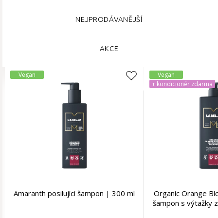
NEJPRODÁVANĚJŠÍ
AKCE
Vegan
Vegan
+ kondicionér zdarma
Amaranth posilující šampon | 300 ml
Organic Orange B
šampon s výtažky 
květu | 