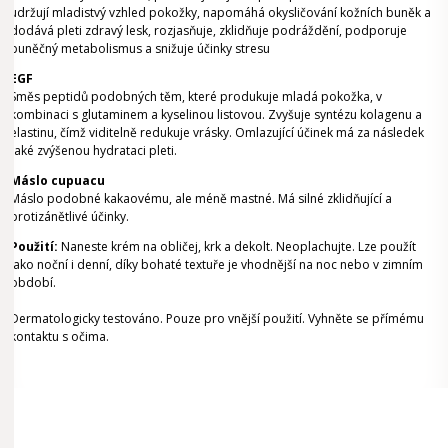
udržují mladistvý vzhled pokožky, napomáhá okysličování kožních buněk a
dodává pleti zdravý lesk, rozjasňuje, zklidňuje podráždění, podporuje
buněčný metabolismus a snižuje účinky stresu
EGF
Směs peptidů podobných těm, které produkuje
mladá pokožka, v
kombinaci s glutaminem a kyselinou listovou. Zvyšuje syntézu kolagenu a
elastinu, čímž viditelně redukuje vrásky. Omlazující účinek má za následek
také zvýšenou hydrataci pleti.
Máslo cupuacu
Máslo podobné kakaovému, ale méně mastné. Má silné zklidňující a
protizánětlivé účinky.
Použití:
Naneste krém na obličej, krk a dekolt. Neoplachujte. Lze použít
jako noční i denní, díky bohaté textuře je vhodnější na noc nebo v zimním
období.
Dermatologicky testováno. Pouze pro vnější použití. Vyhněte se přímému
kontaktu s očima.