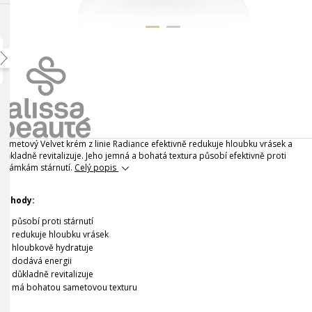
Sametový Velvet krém z linie Radiance efektivně redukuje hloubku vrásek a
důkladně revitalizuje. Jeho jemná a bohatá textura působí efektivně proti
známkám stárnutí.
Celý popis
Výhody:
působí proti stárnutí
redukuje hloubku vrásek
hloubkově hydratuje
dodává energii
důkladně revitalizuje
má bohatou sametovou texturu