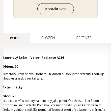
Kontaktovat
POPIS
SLOŽENÍ
RECENZE
Sametový krém | Velvet Radiance A216
Objem:
50 ml
Sametový krém se svou bohatou texturou působí proti stárnutí, redukuje
hloubku vrásek a revitalizuje.
Aktivní látky:
Oli'Vine
Extrakt z olivínu bohatý na minerály jako je hořčík a železo, které jsou
přírodními antioxidanty. Pomáhají chránit pokožku před každodenním
útokem volných radikálů, pomáhají bojovat proti předčasnému stárnutí a