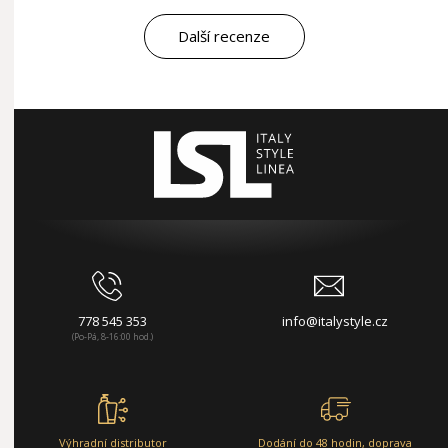
Další recenze
778 545 353
info@italystyle.cz
(Po-Pá, 8-16:00 hod.)
Výhradní distributor
Dodání do 48 hodin, doprava