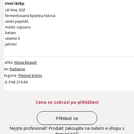
Aktivní látky:
oli'Vine, EGF
fermentovaná kyselina listová
směs peptidů
máslo cupuacu
betain
vitamin E
jalovec
Značka:
Alissa Beauté
Linie:
Radiance
Kategorie:
Pleťové krémy
Kód: PAB 216 RA
Cena se zobrazí po přihlášení
Přihlásit se
Nejste profesionál? Produkt zakoupíte na našem e-shopu s
domácí péčí.