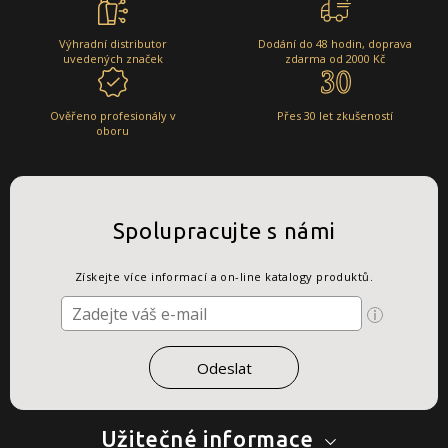
Výhradní distributor
Dodání do 48 hodin, doprava
uvedených značek
zdarma od 2000 Kč
Ověřeno profesionály v
Přes 30 let zkušeností
oboru
Spolupracujte s námi
Získejte více informací a on-line katalogy produktů.
Užitečné informace