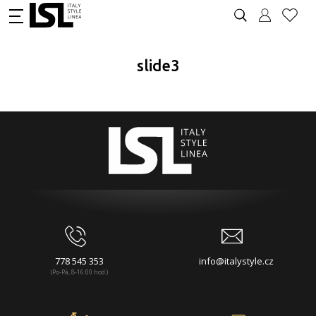
slide3
778 545 353
info@italystyle.cz
(Po-Pá, 8-16:00 hod.)