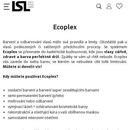
Ecoplex
Barvení a odbarvování vlasů mělo svá pravidla a limity. Obzvláště pak u
vlasů poškozených či zatížených předchozími procesy. Se systémem
Ecoplex
se přenesete do kadeřnické budoucnosti, kde jsou
vlasy zářivé,
zdravé a barva perfektně drží.
Zpátky se vám už chtít nebude. Ecoplex
vás zavede do světa barev, ve kterém se nebudete cítit tolik limitováni.
Můžete si dovolit víc!
Kdy můžete používat Ecoplex?
oxidační barvení a barvení super zesvětlujícími barvami
semi-permanentní barvení (přeliv)
melírování nebo odbarvení
vymývací lázeň = odstraňování kosmetické barvy
rekonstrukční a ošetřující kúra s vaší oblíbenou maskou
samostatné intenzivní ošetření