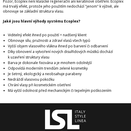
Pozor, Ecoplex není klasické regenerační ani keratinové ošetření. Ecoplex
má trvalý efekt, protože jeho použitím nedochází "jenom" k výživě, ale
obnovuje se základní struktura vlasu.
Jaké jsou hlavní výhody systému Ecoplex?
Viditelný efekt ihned po použití = nadšený klient
Obnovuje sílu, pružnosti a zdraví vlasů všech typů
Vyšší objem vlasového vlákna ihned po barvení či odbarvení
Díky obnovení a vytvoření nových disulfidových můstků dochází
k uzavření struktury vlasu
Barva je dokonale fixována a je mnohem odolnější
Odpovídá moderním trendům zelené kosmetiky
Je šetrný, ekologický a neobsahuje parabeny
Nedráždí vlasovou pokožku
Chrání vlasy při kosmetickém ošetření
Má vyšší odolnost před mechanickým či tepelným poškozením