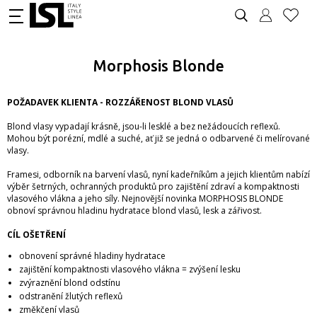
Morphosis Blonde
POŽADAVEK KLIENTA - ROZZÁŘENOST BLOND VLASŮ
Blond vlasy vypadají krásně, jsou-li lesklé a bez nežádoucích reflexů.
Mohou být porézní, mdlé a suché, ať již se jedná o odbarvené či melírované
vlasy.
Framesi, odborník na barvení vlasů, nyní kadeřníkům a jejich klientům nabízí
výběr šetrných, ochranných produktů pro zajištění zdraví a kompaktnosti
vlasového vlákna a jeho síly. Nejnovější novinka MORPHOSIS BLONDE
obnoví správnou hladinu hydratace blond vlasů, lesk a zářivost.
CÍL OŠETŘENÍ
obnovení správné hladiny hydratace
zajištění kompaktnosti vlasového vlákna = zvýšení lesku
zvýraznění blond odstínu
odstranění žlutých reflexů
změkčení vlasů