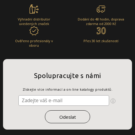
Výhradní distributor
Dodání do 48 hodin, doprava
uvedených značek
zdarma od 2000 Kč
Ověřeno profesionály v
Přes 30 let zkušeností
oboru
Spolupracujte s námi
Získejte více informací a on-line katalogy produktů.