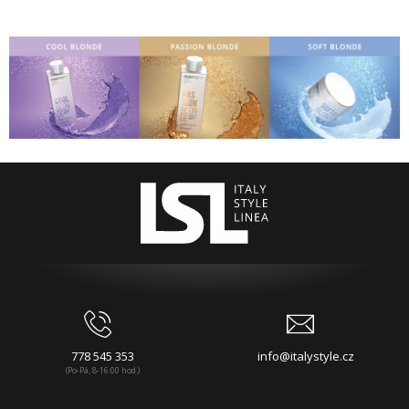
778 545 353
info@italystyle.cz
(Po-Pá, 8-16:00 hod.)