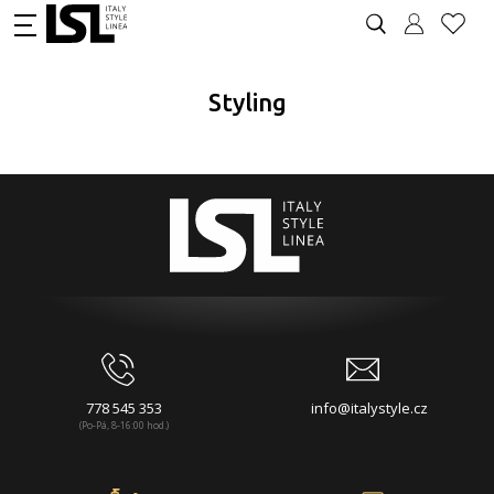
Styling
778 545 353
info@italystyle.cz
(Po-Pá, 8-16:00 hod.)