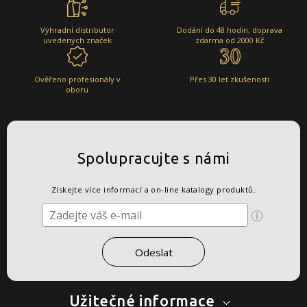
Výhradní distributor
Dodání do 48 hodin, doprava
uvedených značek
zdarma od 2000 Kč
Ověřeno profesionály v
Přes 30 let zkušeností
oboru
Spolupracujte s námi
Získejte více informací a on-line katalogy produktů.
Užitečné informace