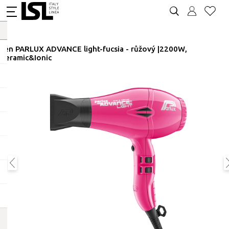
Fén PARLUX ADVANCE light-fucsia - růžový |2200W,
Ceramic&Ionic