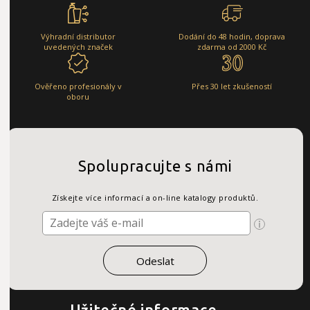
Výhradní distributor
Dodání do 48 hodin, doprava
uvedených značek
zdarma od 2000 Kč
Ověřeno profesionály v
Přes 30 let zkušeností
oboru
Spolupracujte s námi
Získejte více informací a on-line katalogy produktů.
Užitečné informace