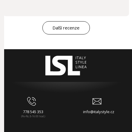
Další recenze
778 545 353
info@italystyle.cz
(Po-Pá, 8-16:00 hod.)