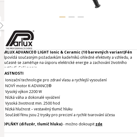
PARLUX ADVANCE® LIGHT Ionic & Ceramic (10 barevných variant)
Fén
odpovídá současným požadavkům kadeřníků ohledně efektivity a vzhledu, a
současně se zaměřuje na úsporu elektrické energie a zachování životního
prostředí.
Celý popis
VLASTNOSTI
Ionizační technologie pro zdraví vlasu a rychlejší vysoušení
NOVÝ motor K-ADVANCE®
Vysoký výkon 2200 W
Nízká váha a dokonalé vyvážení
Vysoká životnost min. 2500 hod
Nízká hlučnost – vestavěný tlumič hluku
Součástí fénu jsou 2 trysky pro precizní a rychlé tvarování účesu
DOPLŇKY (difuzér, tlumič hluku)
- možno dokoupit
zde