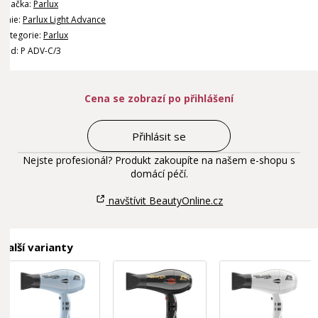
Značka:
Parlux
Linie:
Parlux Light Advance
Kategorie:
Parlux
Kód: P ADV-C/3
Cena se zobrazí po přihlášení
Přihlásit se
Nejste profesionál? Produkt zakoupíte na našem e-shopu s
domácí péčí.
navštívit BeautyOnline.cz
Další varianty