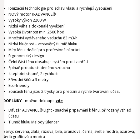
Ionizační technologie pro zdraví vlasu a rychlejší vysoušení
NOVÝ motor K-ADVANCE®
Vysoký výkon 2200 W
Nízká váha a dokonalé vyvážení
Vysoká životnost min. 2500 hod
Množství vydávaného vzduchu 83 m3/h
Nízká hlučnost – vestavěný tlumič hluku
Míry fénu ideální pro profesionální práci
Ergonomický design
Čelní část fénu obsahuje systém proti zahřátí
Spínač proudu studeného vzduchu
4 teplotní stupně, 2 rychlosti
Přívodní šňůra 3 metry
Eco-friendly
Součástí fénu jsou 2 trysky pro precizní a rychlé tvarování účesu
DOPLŇKY
- možno dokoupit
zde
Difuzér ADVANCE® Light - snadné připevnění k fénu, přirozený vzhled
účesu
Tlumič hluku Melody Silencer
Barvy: červená, zlatá, růžová, bílá, oranžová, černá, světle modrá, azurová,
šedá grafitová a modrá