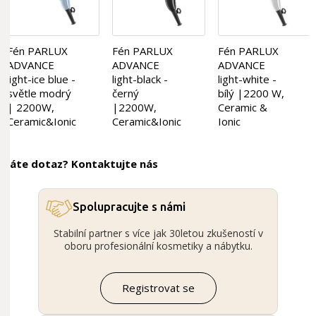
Fén PARLUX
Fén PARLUX
Fén PARLUX
ADVANCE
ADVANCE
ADVANCE
light-ice blue -
light-black -
light-white -
světle modrý
černý
bílý |2200 W,
| 2200W,
|2200W,
Ceramic &
Ceramic&Ionic
Ceramic&Ionic
Ionic
Máte dotaz? Kontaktujte nás
Spolupracujte s námi
Stabilní partner s více jak 30letou zkušeností v
oboru profesionální kosmetiky a nábytku.
Registrovat se