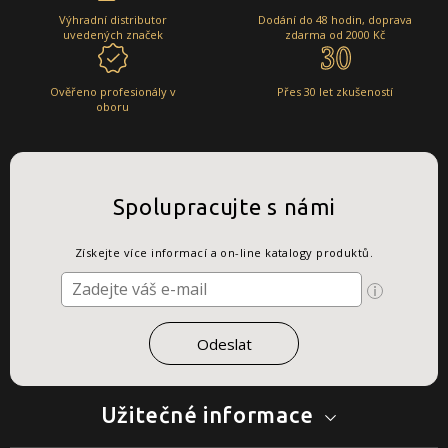
Výhradní distributor
Dodání do 48 hodin, doprava
uvedených značek
zdarma od 2000 Kč
Ověřeno profesionály v
Přes 30 let zkušeností
oboru
Spolupracujte s námi
Získejte více informací a on-line katalogy produktů.
Užitečné informace