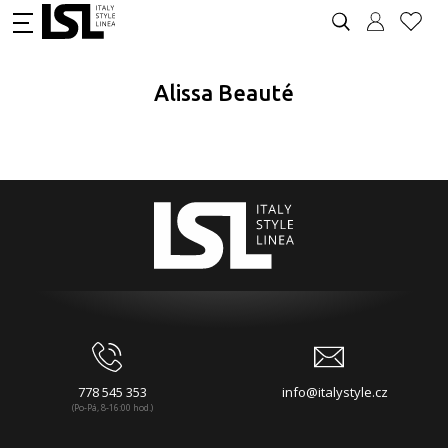
Alissa Beauté
778 545 353
info@italystyle.cz
(Po-Pá, 8-16:00 hod.)