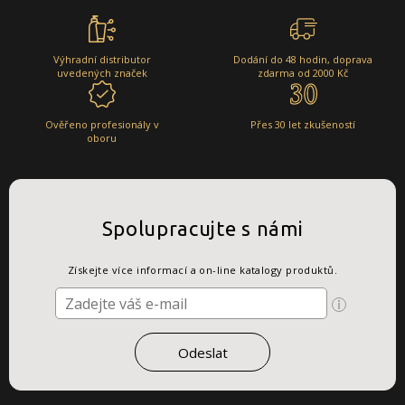
Výhradní distributor
Dodání do 48 hodin, doprava
uvedených značek
zdarma od 2000 Kč
Ověřeno profesionály v
Přes 30 let zkušeností
oboru
Spolupracujte s námi
Získejte více informací a on-line katalogy produktů.