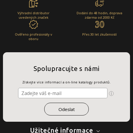
Výhradní distributor
Dodání do 48 hodin, doprava
uvedených značek
zdarma od 2000 Kč
Ověřeno profesionály v
Přes 30 let zkušeností
oboru
Spolupracujte s námi
Získejte více informací a on-line katalogy produktů.
Užitečné informace