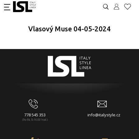
Vlasový Muse 04-05-2024
778 545 353
info@italystyle.cz
(Po-Pá, 8-16:00 hod.)