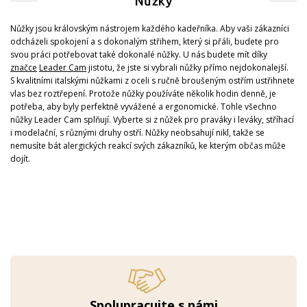
Nůžky
Nůžky jsou královským nástrojem každého kadeřníka. Aby vaši zákazníci
odcházeli spokojení a s dokonalým střihem, který si přáli, budete pro
svou práci potřebovat také dokonalé nůžky. U nás budete mít díky
značce
Leader Cam
jistotu, že jste si vybrali nůžky přímo nejdokonalejší.
S kvalitními italskými nůžkami z oceli s ručně broušeným ostřím ustřihnete
vlas bez roztřepení. Protože nůžky používáte několik hodin denně, je
potřeba, aby byly perfektně vyvážené a ergonomické. Tohle všechno
nůžky Leader Cam splňují. Vyberte si z nůžek pro praváky i leváky, stříhací
i modelační, s různými druhy ostří. Nůžky neobsahují nikl, takže se
nemusíte bát alergických reakcí svých zákazníků, ke kterým občas může
dojít.
Spolupracujte s námi