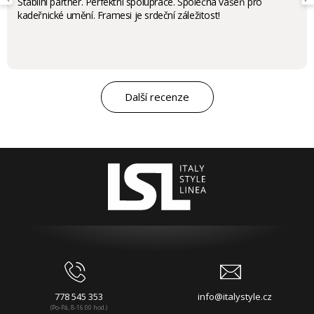
Stabilní partner. Perfektní spolupráce. Společná vášeň pro
kadeřnické umění. Framesi je srdeční záležitost!
Další recenze
778 545 353
info@italystyle.cz
(Po-Pá, 8-16:00 hod.)