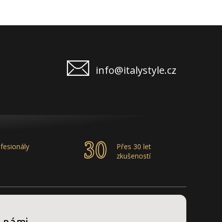
info@italystyle.cz
fesionály
Přes 30 let
zkušeností
s námi