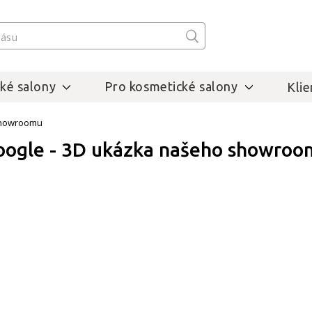
ké salony
Pro kosmetické salony
Klie
showroomu
oogle - 3D ukázka našeho showroo