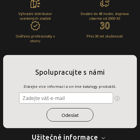
Výhradní distributor
Dodání do 48 hodin, doprava
uvedených značek
zdarma od 2000 Kč
Ověřeno profesionály v
Přes 30 let zkušeností
oboru
Spolupracujte s námi
Získejte více informací a on-line katalogy produktů.
Užitečné informace