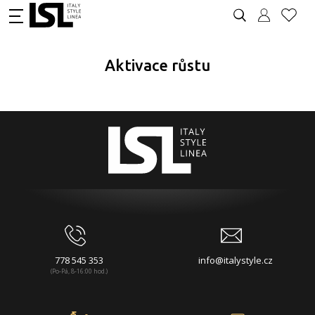
Aktivace růstu
778 545 353
info@italystyle.cz
(Po-Pá, 8-16:00 hod.)