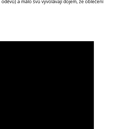
 oděvů) a málo švů vyvolávají dojem, že oblečení