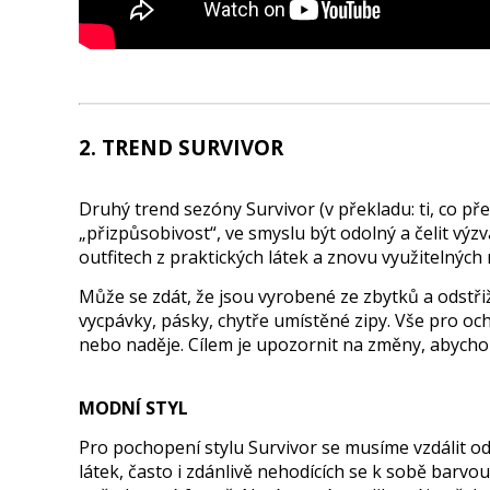
2. TREND SURVIVOR
Druhý trend sezóny Survivor (v překladu: ti, co pře
„přizpůsobivost“, ve smyslu být odolný a čelit v
outfitech z praktických látek a znovu využitelných 
Může se zdát, že jsou vyrobené ze zbytků a odstřiž
vycpávky, pásky, chytře umístěné zipy. Vše pro och
nebo naděje. Cílem je upozornit na změny, abychom
MODNÍ STYL
Pro pochopení stylu Survivor se musíme vzdálit od
látek, často i zdánlivě nehodících se k sobě barv