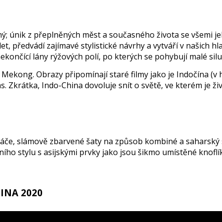
ý; únik z přeplněných měst a současného života se všemi jeh
et, předvádí zajímavé stylistické návrhy a vytváří v našich hl
ončící lány rýžových polí, po kterých se pohybují malé siluet
 Mekong. Obrazy připomínají staré filmy jako je Indočína (v 
Zkrátka, Indo-China dovoluje snít o světě, ve kterém je živo
váče, slámově zbarvené šaty na způsob kombiné a saharský s
ho stylu s asijskými prvky jako jsou šikmo umístěné knoflí
INA 2020