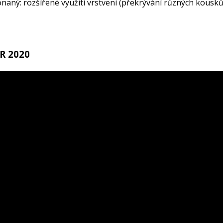
naný: rozšířené využití vrstvení (překrývání různých kousků
R 2020