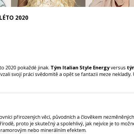
LÉTO 2020
to 2020 pokaždé jinak.
Tým Italian Style Energy
versus
tý
vzali svojí práci svědomitě a opět se fantazii meze nekladly.
ovníci přirozených věcí, původních a člověkem nezměněných. N
rodě, proto je skutečný a spolehlivý, jak nejvíce je to možné
 s mramorovým nebo minerálním efektem.