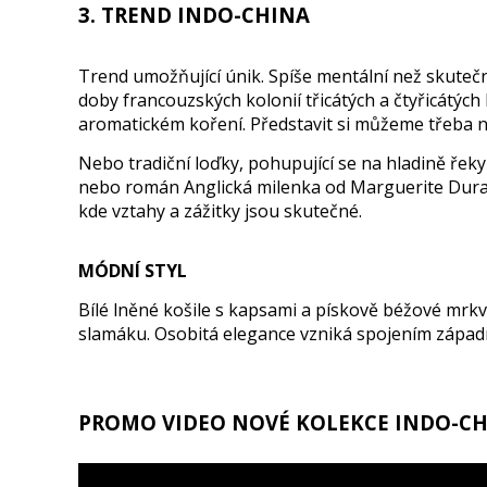
3. TREND INDO-CHINA
Trend umožňující únik. Spíše mentální než skutečn
doby francouzských kolonií třicátých a čtyřicátých l
aromatickém koření. Představit si můžeme třeba nek
Nebo tradiční loďky, pohupující se na hladině řeky
nebo román Anglická milenka od Marguerite Duras. 
kde vztahy a zážitky jsou skutečné.
MÓDNÍ STYL
Bílé lněné košile s kapsami a pískově béžové mrk
slamáku. Osobitá elegance vzniká spojením západní
PROMO VIDEO NOVÉ KOLEKCE INDO-CH