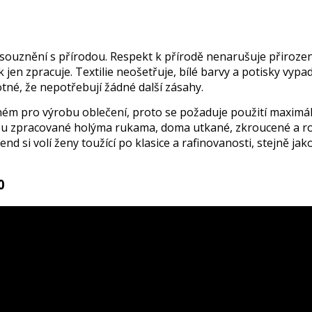
uznění s přírodou. Respekt k přírodě nenarušuje přirozeno
k jen zpracuje. Textilie neošetřuje, bílé barvy a potisky vypad
otné, že nepotřebují žádné další zásahy.
ém pro výrobu oblečení, proto se požaduje použití maximálně
 jsou zpracované holýma rukama, doma utkané, zkroucené a r
d si volí ženy toužící po klasice a rafinovanosti, stejně ja
0