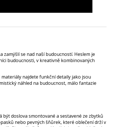
dí a zamýšlí se nad naší budoucností. Heslem je
níci budoucnosti, v kreativně kombinovaných
materiály najdete funkční detaily jako jsou
simistický náhled na budoucnost, málo fantazie
zdá být doslova smontované a sestavené ze zbytků
 opasků nebo pevných šňůrek, které oblečení drží v