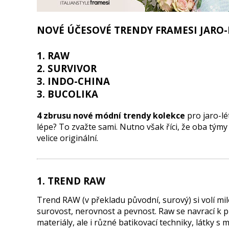
NOVÉ ÚČESOVÉ TRENDY FRAMESI JARO-
1. RAW
2. SURVIVOR
3. INDO-CHINA
3. BUCOLIKA
4 zbrusu nové módní trendy kolekce
pro jaro-lé
lépe? To zvažte sami. Nutno však říci, že oba týmy 
velice originální.
1.
TREND RAW
Trend RAW (v překladu původní, surový) si volí mil
surovost, nerovnost a pevnost. Raw se navrací k pří
materiály, ale i různé batikovací techniky, látky