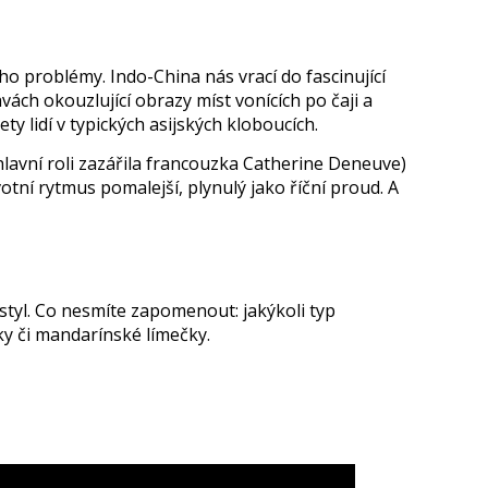
o problémy. Indo-China nás vrací do fascinující
avách okouzlující obrazy míst vonících po čaji a
y lidí v typických asijských kloboucích.
hlavní roli zazářila francouzka Catherine Deneuve)
tní rytmus pomalejší, plynulý jako říční proud. A
tyl. Co nesmíte zapomenout: jakýkoli typ
ky či mandarínské límečky.