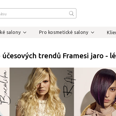
ké salony
Pro kosmetické salony
Klie
 účesových trendů Framesi jaro - l