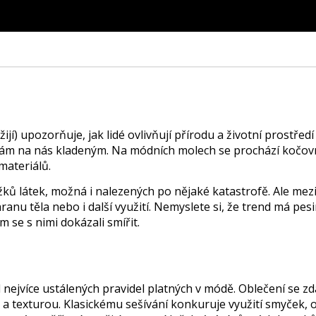
žijí) upozorňuje, jak lidé ovlivňují přírodu a životní prostře
ýzvám na nás kladeným. Na módních molech se prochází kočov
materiálů.
ků látek, možná i nalezených po nějaké katastrofě. Ale mezi 
ranu těla nebo i další využití. Nemyslete si, že trend má pe
 se s nimi dokázali smířit.
 nejvíce ustálených pravidel platných v módě. Oblečení se 
ou a texturou. Klasickému sešívání konkuruje využití smyček,