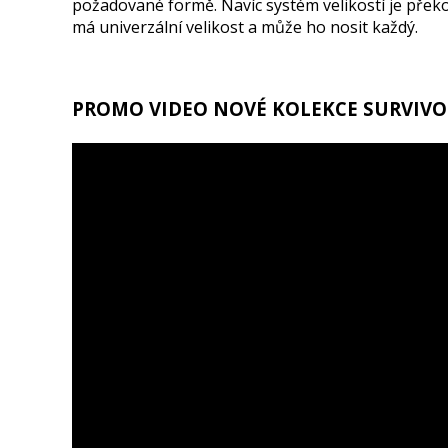
požadované formě. Navíc systém velikostí je překo
má univerzální velikost a může ho nosit každý.
PROMO VIDEO NOVÉ KOLEKCE SURVIVO