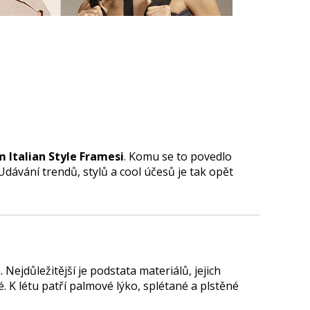
m Italian Style Framesi
. Komu se to povedlo
 Udávání trendů, stylů a cool účesů je tak opět
ejdůležitější je podstata materiálů, jejich
. K létu patří palmové lýko, splétané a plstěné